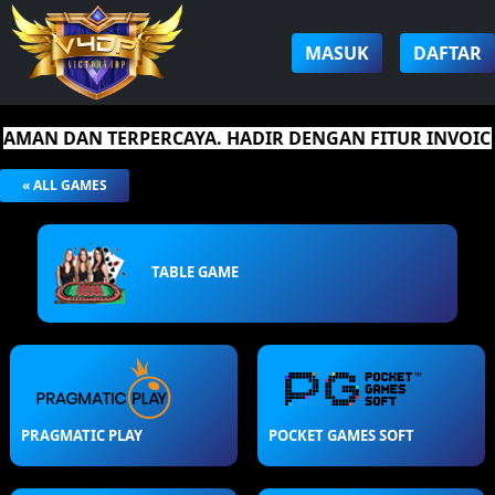
MASUK
DAFTAR
MAN DAN TERPERCAYA. HADIR DENGAN FITUR INVOICE 
« ALL GAMES
TABLE GAME
PRAGMATIC PLAY
POCKET GAMES SOFT