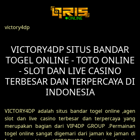
victory4dp
VICTORY4DP SITUS BANDAR
TOGEL ONLINE - TOTO ONLINE
- SLOT DAN LIVE CASINO
TERBESAR DAN TERPERCAYA DI
INDONESIA
VICTORY4DP adalah situs bandar togel online ,agen
slot dan live casino terbesar dan terpercaya yang
merupakan bagian dari VIP4DP GROUP .Permainan
togel online sangat digemari dari jaman ke jaman di