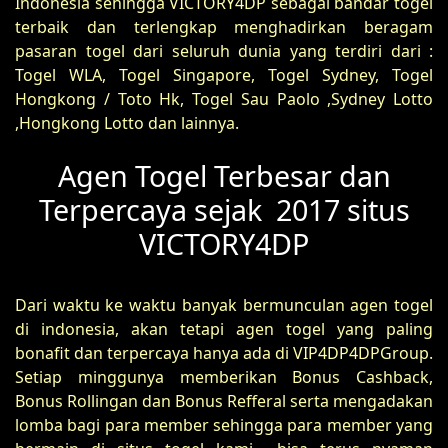
Indonesia sehingga VICTORY4DP sebagai bandar togel
terbaik dan terlengkap menghadirkan beragam
pasaran togel dari seluruh dunia yang terdiri dari :
Togel WLA, Togel Singapore, Togel Sydney, Togel
Hongkong / Toto Hk, Togel Sau Paolo ,Sydney Lotto
,Hongkong Lotto dan lainnya.
Agen Togel Terbesar dan
Terpercaya sejak 2017 situs
VICTORY4DP
Dari waktu ke waktu banyak bermunculan agen togel
di indonesia, akan tetapi agen togel yang paling
bonafit dan terpercaya hanya ada di VIP4DP4DPGroup.
Setiap minggunya memberikan Bonus Cashback,
Bonus Rollingan dan Bonus Refferal serta mengadakan
lomba bagi para member sehingga para member yang