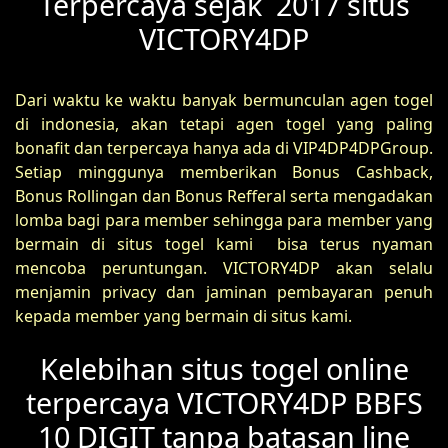
Terpercaya sejak 2017 situs
VICTORY4DP
Dari waktu ke waktu banyak bermunculan agen togel
di indonesia, akan tetapi agen togel yang paling
bonafit dan terpercaya hanya ada di VIP4DP4DPGroup.
Setiap minggunya memberikan Bonus Cashback,
Bonus Rollingan dan Bonus Refferal serta mengadakan
lomba bagi para member sehingga para member yang
bermain di situs togel kami bisa terus nyaman
mencoba peruntungan. VICTORY4DP akan selalu
menjamin privacy dan jaminan pembayaran penuh
kepada member yang bermain di situs kami.
Kelebihan situs togel online
terpercaya VICTORY4DP BBFS
10 DIGIT tanpa batasan line